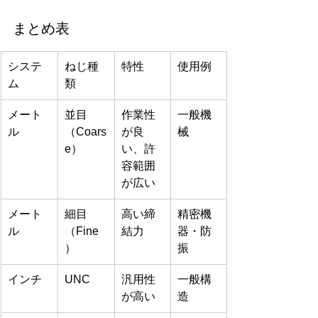
まとめ表
システ
ねじ種
特性
使用例
ム
類
メート
並目
作業性
一般機
ル
（Coars
が良
械
e）
い、許
容範囲
が広い
メート
細目
高い締
精密機
ル
（Fine
結力
器・防
）
振
インチ
UNC
汎用性
一般構
が高い
造