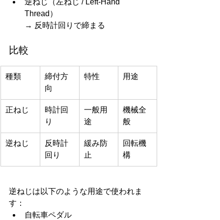
逆ねじ（左ねじ / Left-Hand 
Thread）
→ 反時計回りで締まる
比較
種類
締付方
特性
用途
向
正ねじ
時計回
一般用
機械全
り
途
般
逆ねじ
反時計
緩み防
回転機
回り
止
構
逆ねじは以下のような用途で使われま
す：
自転車ペダル