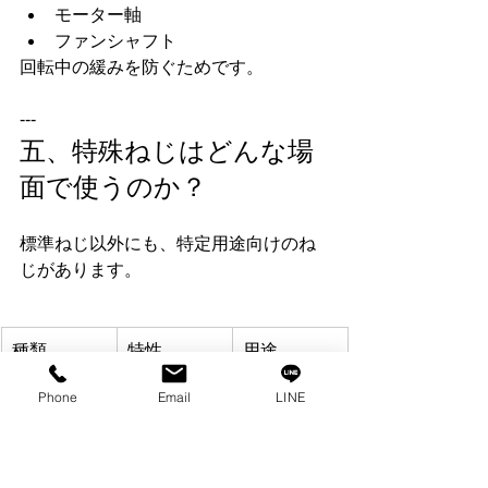
モーター軸
ファンシャフト
回転中の緩みを防ぐためです。
---
五、特殊ねじはどんな場
面で使うのか？
標準ねじ以外にも、特定用途向けのね
じがあります。
種類
特性
用途
Phone
Email
LINE
管用ねじ
密封性あり
水・ガス・
（Pipe 
油圧配管
Thread）