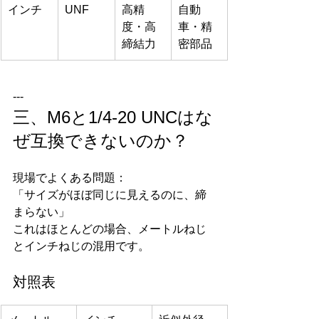
インチ
UNF
高精
自動
度・高
車・精
締結力
密部品
---
三、M6と1/4-20 UNCはな
ぜ互換できないのか？
現場でよくある問題：
「サイズがほぼ同じに見えるのに、締
まらない」
これはほとんどの場合、メートルねじ
とインチねじの混用です。
対照表