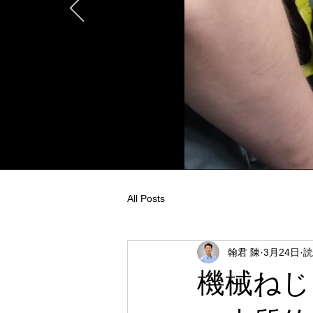
All Posts
翰君 陳
3月24日
読
機械ねじ