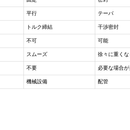
平行
テーパ
トルク締結
干渉密封
不可
可能
スムーズ
徐々に重くな
不要
必要な場合が
機械設備
配管