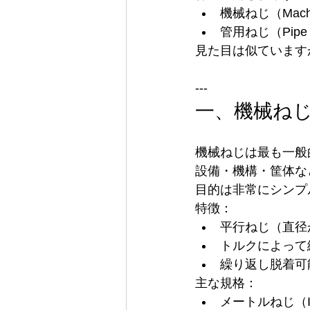
機械ねじ（Machi
管用ねじ（Pip
見た目は似ています
---
一、機械ね
機械ねじは最も一般
設備・機構・筐体な
目的は非常にシンプ
特徴：
平行ねじ（直径
トルクによって
繰り返し脱着可
主な規格：
メートルねじ（ISO