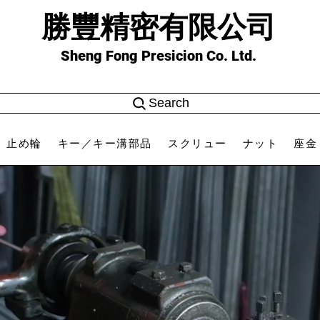
勝豐精密有限公司
Sheng Fong Presicion Co. Ltd.
Search
止め輪
キー／キー溝部品
スクリュー
ナット
座金