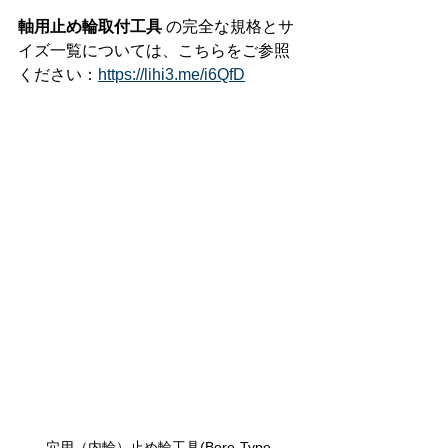
軸用止め輪取付工具
 の完全な規格とサ
イズ一覧については、こちらをご参照
ください：
https://lihi3.me/i6QfD
穴用（内輪）止め輪工具(
Bore-Type 