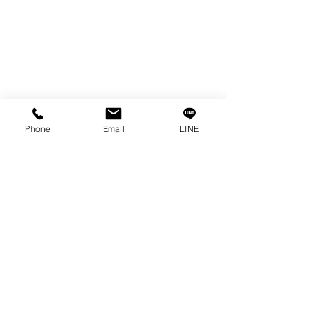
Phone
Email
LINE
E形兼用工具（装着＋取り外し）(
Dual-
Purpose E-Clip Tool
)