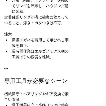
穴用（内輪）：プライヤーを縮め
てリングを圧縮し、ハウジング溝
に装着。
定着確認リングが溝に確実に収まって
いること。浮き・ガタつきは不可。
注意
保護メガネを着用して飛び出し事
故を防止。
長時間作業はエルゴノミクス柄の
工具で手の疲労を軽減。
---
専用工具が必要なシーン
機械保守：ベアリングやギア交換で素
早い着脱
電子機器組立：小径リングは精密