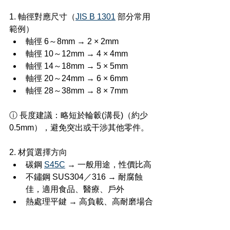
1. 軸徑對應尺寸（
JIS B 1301
 部分常用
範例）
軸徑 6～8mm → 2 × 2mm
軸徑 10～12mm → 4 × 4mm
軸徑 14～18mm → 5 × 5mm
軸徑 20～24mm → 6 × 6mm
軸徑 28～38mm → 8 × 7mm
ⓘ 長度建議：略短於輪轂(溝長)（約少 
0.5mm），避免突出或干涉其他零件。
2. 材質選擇方向
碳鋼 
S45C
 → 一般用途，性價比高
不鏽鋼 SUS304／316 → 耐腐蝕
佳，適用食品、醫療、戶外
熱處理平鍵 → 高負載、高耐磨場合