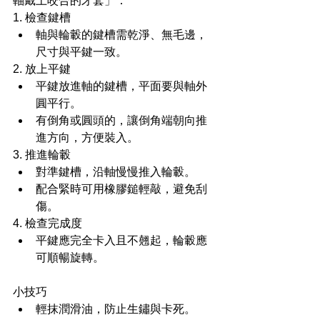
軸戴上咬合的牙套」：
1. 檢查鍵槽
軸與輪轂的鍵槽需乾淨、無毛邊，
尺寸與平鍵一致。
2. 放上平鍵
平鍵放進軸的鍵槽，平面要與軸外
圓平行。
有倒角或圓頭的，讓倒角端朝向推
進方向，方便裝入。
3. 推進輪轂
對準鍵槽，沿軸慢慢推入輪轂。
配合緊時可用橡膠鎚輕敲，避免刮
傷。
4. 檢查完成度
平鍵應完全卡入且不翹起，輪轂應
可順暢旋轉。
小技巧
輕抹潤滑油，防止生鏽與卡死。