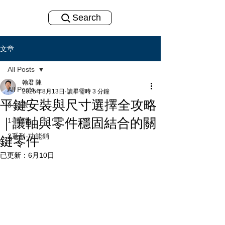
Search
文章
All Posts
翰君 陳
All Posts
2025年8月13日
讀畢需時 3 分鐘
平鍵安裝與尺寸選擇全攻略
3-扣環
｜讓軸與零件穩固結合的關
1-插銷
2系列-功能銷
鍵零件
已更新：
6月10日