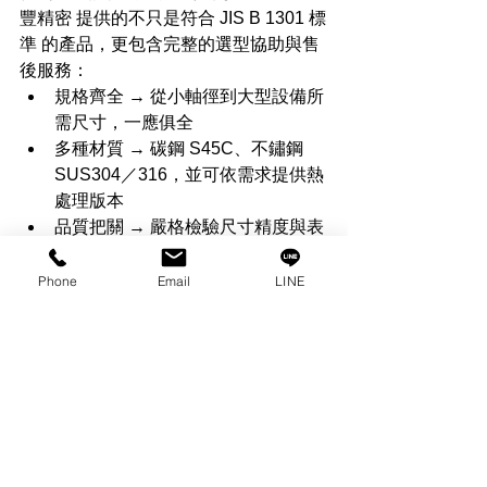
豐精密 提供的不只是符合 JIS B 1301 標
準 的產品，更包含完整的選型協助與售
後服務：
規格齊全 → 從小軸徑到大型設備所
需尺寸，一應俱全
多種材質 → 碳鋼 S45C、不鏽鋼 
SUS304／316，並可依需求提供熱
處理版本
品質把關 → 嚴格檢驗尺寸精度與表
面處理，確保安裝穩固
快速出貨 → 常備庫存，支援少量與
Phone
Email
LINE
急單需求
專業諮詢 → 提供安裝技巧與尺寸選
擇建議，減少裝配風險
立即聯絡我們，獲取平鍵選型建議
，我
們的 LINE （ID：@s9000）