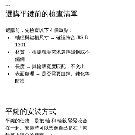
---
選購平鍵前的檢查清單
選購前，先檢查以下 4 個重點：
軸徑與鍵槽尺寸 → 確認符合 JIS B 
1301
材質 → 根據環境需求選擇碳鋼或不
鏽鋼
長度 → 與輪轂寬度匹配，不突出
表面處理 → 是否需要鍍鋅、鈍化等
防護
---
平鍵的安裝方式
平鍵的任務，是把 軸 和 輪轂 緊緊咬合
在一起。安裝時可以想像自己是在「幫