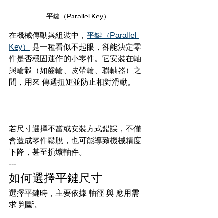
平鍵（Parallel Key）
在機械傳動與組裝中，
平鍵（Parallel 
Key）
 是一種看似不起眼，卻能決定零
件是否穩固運作的小零件。它安裝在軸
與輪轂（如齒輪、皮帶輪、聯軸器）之
間，用來 傳遞扭矩並防止相對滑動。
若尺寸選擇不當或安裝方式錯誤，不僅
會造成零件鬆脫，也可能導致機械精度
下降，甚至損壞軸件。
---
如何選擇平鍵尺寸
選擇平鍵時，主要依據 軸徑 與 應用需
求 判斷。