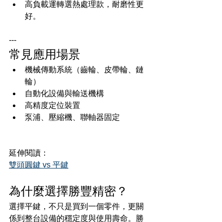
高負載運轉選熱處理款，耐磨性更
好。
---
常見應用場景
機械傳動系統（齒輪、皮帶輪、鏈
輪）
自動化設備與輸送機構
高精度定位裝置
泵浦、壓縮機、聯軸器固定
延伸閱讀：
雙頭圓鍵 vs 平鍵
為什麼選擇勝豐精密？
選擇平鍵，不只是買到一個零件，更關
係到整台設備的穩定度與使用壽命。勝