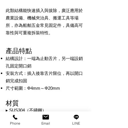
此類結構能快速插入與拔除，廣泛應用於
農業設備、機械夾治具、搬運工具等場
所，亦為船舶五金常見固定件，具備高可
靠性與可重複拆裝特性。
​產品特點
結構設計：一端為止動舌片，另一端設銷
孔固定開口銷
安裝方式：插入後靠舌片限位，再以開口
銷完成扣固
尺寸範圍：Φ4mm～Φ20mm
材質
▸ SUS304（不鏽鋼）
具備優異抗腐蝕性能，可用於船舶、戶外
Phone
Email
LINE
與高濕度環境，保持長期穩定與光潔外觀