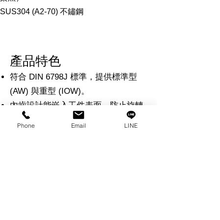
SUS304 (A2-70) 不鏽鋼
產品特色
符合 DIN 6798J 標準，提供標準型
(AW) 與重型 (IOW)。
內齒設計能嵌入工件表面，防止旋轉
並增強防鬆性能。
Phone
Email
LINE
標準型 AW：適合一般電子零件、小
型螺絲與輕型設備。
重型 IOW：齒形更深，咬合力更強，
適合高震動或重載環境。
提供碳鋼與 SUS304 不鏽鋼材質，並
可搭配鍍鋅、染黑等表面處理以提升
耐蝕性。