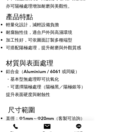
亦可陽極處理增加耐磨與美觀性。
​產品特點
輕量化設計，減輕設備負擔
耐腐蝕性佳，適合戶外與高濕環境
加工性好，可依圖面訂製多種端型
可搭配陽極處理，提升耐磨與外觀質感
材質與表面處理
鋁合金（Aluminium / 6061 或同級）
・基本型無處理即可抗氧化
・可選擇陽極處理（陽極黑／陽極銀等）
提升表面硬度與耐蝕性
尺寸範圍
直徑：Φ1mm～Φ20mm（客製可洽詢）
公差可提供 h7 / m6 / 自由配合等選擇