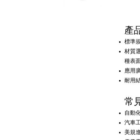
產
標準規
材質選
種表
應用
耐用
常
自動
汽車
美規進