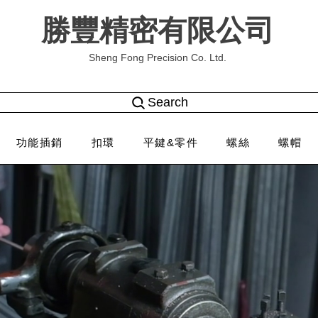
勝豐精密有限公司
Sheng Fong Precision Co. Ltd.
Search
功能插銷
扣環
平鍵&零件
螺絲
螺帽