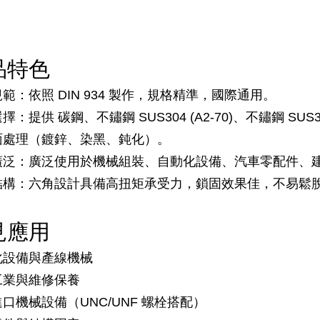
品特色
範：依照 DIN 934 製作，規格精準，國際通用。
擇：提供 碳鋼、不鏽鋼 SUS304 (A2-70)、不鏽鋼 SUS31
面處理（鍍鋅、染黑、鈍化）。
廣泛：廣泛使用於機械組裝、自動化設備、汽車零配件、
結構：六角設計具備高扭矩承受力，鎖固效果佳，不易鬆
見應用
化設備與產線機械
工業與維修保養
口機械設備（UNC/UNF 螺栓搭配）