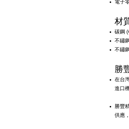
電子
材
碳鋼 
不鏽鋼
不鏽鋼
勝
在台灣
進口
勝豐
供應