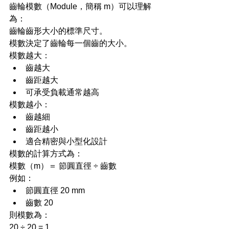
齒輪模數（Module，簡稱 m）可以理解
為：
齒輪齒形大小的標準尺寸。
模數決定了齒輪每一個齒的大小。
模數越大：
齒越大
齒距越大
可承受負載通常越高
模數越小：
齒越細
齒距越小
適合精密與小型化設計
模數的計算方式為：
模數（m）＝ 節圓直徑 ÷ 齒數
例如：
節圓直徑 20 mm
齒數 20
則模數為：
20 ÷ 20 = 1