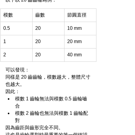
模數
齒數
節圓直徑
0.5
20
10 mm
1
20
20 mm
2
20
40 mm
可以發現：
同樣是 20 齒齒輪，模數越大，整體尺寸
也越大。
因此：
模數 1 齒輪無法與模數 0.5 齒輪嚙
合
模數 2 齒輪也無法與模數 1 齒輪配
對
因為齒距與齒形完全不同。
這也是齒輪選型時最重要的第一個確認