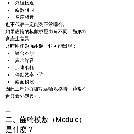
外徑接近
齒數相同
厚度相近
也不代表一定能夠正常嚙合。
如果齒輪的模數或壓力角不同，齒形就
會產生差異。
此時即使勉強組裝，也可能出現：
嚙合不順
異常噪音
加速磨耗
傳動效率下降
齒面損壞
因此工程師在確認齒輪規格時，通常不
會只看外觀尺寸。
---
二、齒輪模數（Module）
是什麼？