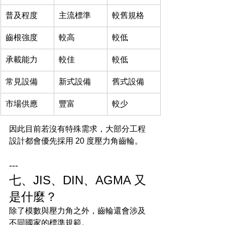
普及程度
主流標準
較舊規格
齒根強度
較高
較低
承載能力
較佳
較低
常見設備
新式設備
舊式設備
市場供應
豐富
較少
因此目前若沒有特殊需求，大部分工程
設計都會優先採用 20 度壓力角齒輪。
---
七、JIS、DIN、AGMA 又
是什麼？
除了模數與壓力角之外，齒輪還會涉及
不同國家的標準規範。