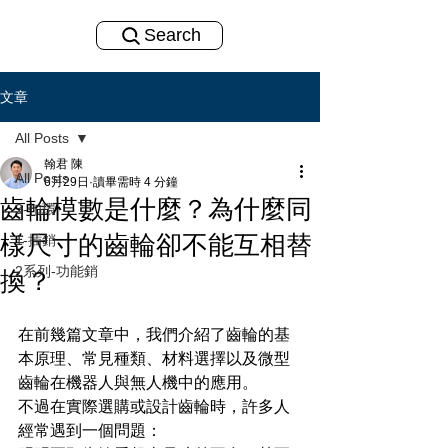
Search
文章
All Posts
翰君 陳
All Posts
6月29日
讀畢需時 4 分鐘
齒輪模數是什麼？為什麼同
3-扣環
樣尺寸的齒輪卻不能互相替
1-插銷
2系列-功能銷
換？
在前幾篇文章中，我們介紹了齒輪的基
本原理、常見種類、材料選擇以及微型
齒輪在機器人與無人機中的應用。
不過在實際選購或設計齒輪時，許多人
經常遇到一個問題：