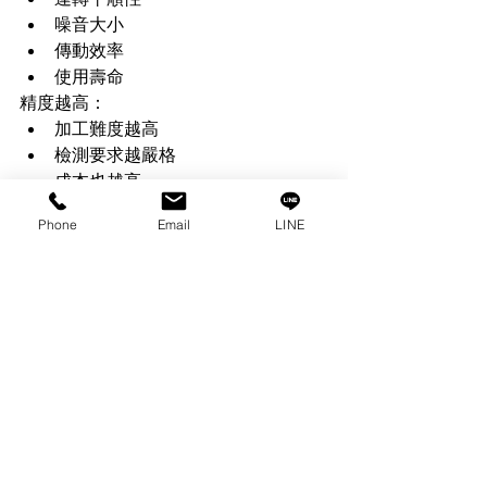
噪音大小
傳動效率
使用壽命
精度越高：
加工難度越高
檢測要求越嚴格
成本也越高
因此機器人、半導體設備與精密自動化
Phone
Email
LINE
設備，通常都需要較高等級的齒輪精
度。
---
九、齒輪規格確認重點
當需要採購或更換齒輪時，建議至少確
認以下幾個項目：
確認項目
說明