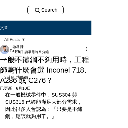
Search
文章
All Posts
翰君 陳
All Posts
6月8日
讀畢需時 5 分鐘
一般不鏽鋼不夠用時，工程
3-扣環
師為什麼會選 Inconel 718、
1-插銷
2系列-功能銷
A286 或 C276？
已更新：
6月10日
在一般機械零件中，SUS304 與 
SUS316 已經能滿足大部分需求，
因此很多人會認為：「只要是不鏽
鋼，應該就夠用了。」