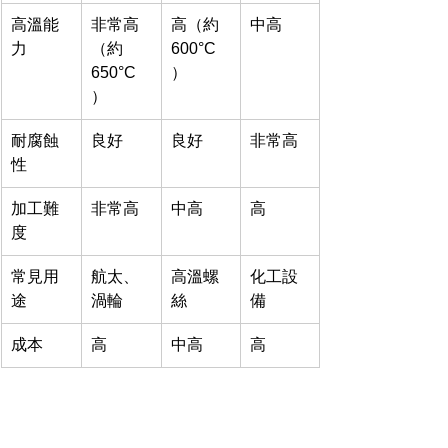
高溫能
非常高
高（約
中高
力
（約
600°C
650°C
）
）
耐腐蝕
良好
良好
非常高
性
加工難
非常高
中高
高
度
常見用
航太、
高溫螺
化工設
途
渦輪
絲
備
成本
高
中高
高