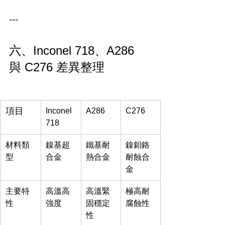
---
六、Inconel 718、A286 
與 C276 差異整理
項目
Inconel 
A286
C276
718
材料類
鎳基超
鐵基耐
鎳鉬鉻
型
合金
熱合金
耐蝕合
金
主要特
高溫高
高溫緊
極高耐
性
強度
固穩定
腐蝕性
性