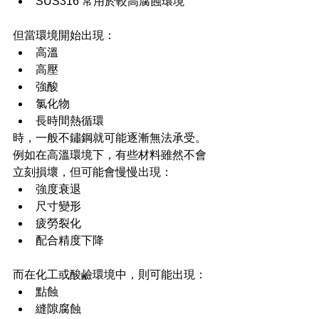
SUS316 常用於較高腐蝕環境
但當環境開始出現：
高溫
高壓
強酸
氯化物
長時間熱循環
時，一般不鏽鋼就可能逐漸無法承受。
例如在高溫環境下，有些材料雖然不會
立刻損壞，但可能會慢慢出現：
強度衰退
尺寸變形
疲勞裂化
配合精度下降
而在化工或酸鹼環境中，則可能出現：
點蝕
縫隙腐蝕