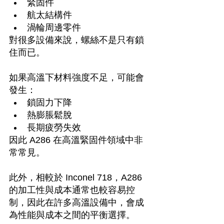
緊固件
航太結構件
渦輪周邊零件
對很多設備來說，螺絲不是只有鎖
住而已。
如果高溫下材料強度不足，可能會
發生：
鎖固力下降
熱膨脹鬆脫
長期疲勞失效
因此 A286 在高溫緊固件領域中非
常常見。
此外，相較於 Inconel 718，A286 
的加工性與成本通常也較容易控
制，因此在許多高溫設備中，會成
為性能與成本之間的平衡選擇。