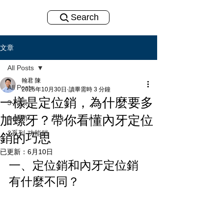
Search
文章
All Posts
翰君 陳
All Posts
2025年10月30日
讀畢需時 3 分鐘
一樣是定位銷，為什麼要多
3-扣環
加螺牙？帶你看懂內牙定位
1-插銷
2系列-功能銷
銷的巧思
已更新：
6月10日
一、定位銷和內牙定位銷
有什麼不同？