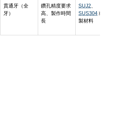
貫通牙（全
鑽孔精度要求
SUJ2
、
牙）
高、製作時間
SUS304
 或客
長
製材料