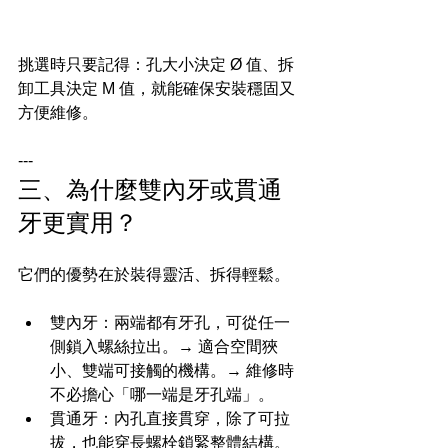
挑選時只要記得：孔大小決定 Ø 值、拆
卸工具決定 M 值，就能確保安裝穩固又
方便維修。
---
三、為什麼雙內牙或貫通
牙更實用？
它們的優勢在於裝得靈活、拆得輕鬆。
雙內牙：兩端都有牙孔，可從任一
側鎖入螺絲拉出。→ 適合空間狹
小、雙端可接觸的機構。→ 維修時
不必擔心「哪一端是牙孔端」。
貫通牙：內孔直接貫穿，除了可拉
拔，也能穿長螺栓鎖緊整體結構。