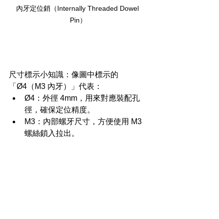
內牙定位銷（Internally Threaded Dowel 
Pin）
尺寸標示小知識：像圖中標示的
「Ø4（M3 內牙）」代表：
Ø4：外徑 4mm，用來對應裝配孔
徑，確保定位精度。
M3：內部螺牙尺寸，方便使用 M3 
螺絲鎖入拉出。