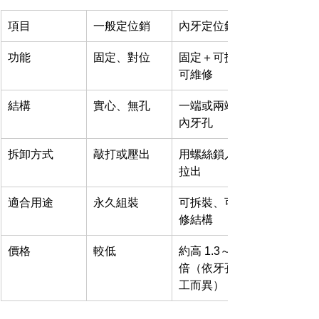
項目
一般定位銷
內牙定位銷
功能
固定、對位
固定＋可拆、
可維修
結構
實心、無孔
一端或兩端有
內牙孔
拆卸方式
敲打或壓出
用螺絲鎖入後
拉出
適合用途
永久組裝
可拆裝、可維
修結構
價格
較低
約高 1.3～1.8 
倍（依牙孔加
工而異）