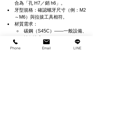
合為「孔 H7／銷 h6」。
牙型規格：確認螺牙尺寸（例：M2
～M6）與拉拔工具相符。
材質需求：
碳鋼（S45C）——一般設備、
性價比高。
軸承鋼（SUJ2）——高硬度、
Phone
Email
LINE
耐磨、精度要求高。
不鏽鋼（SUS304）——耐蝕
環境或潔淨應用。
拆裝頻率：若需常拆裝，優先考慮
雙內牙或貫通牙。
延伸閱讀：
插銷是什麼？用途、分類與選購指南
ISO 2338 定位銷與各標準差異
---
六、為什麼選擇勝豐精