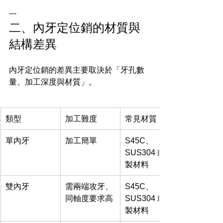
---
二、內牙定位銷的材質與
結構差異
內牙定位銷的差異主要取決於「牙孔數
量、加工深度與材質」。
類型
加工難度
常見材質
單內牙
加工簡單
S45C、
SUS304 或客
製材料
雙內牙
需兩端攻牙、
S45C、
同軸度要求高
SUS304 或客
製材料