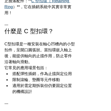
止脫落配件：**
C 型扣環（ Retaining 
Ring
）**，它在插銷系統中其實非常實
用！
---
什麼是 C 型扣環？
C型扣環是一種安裝在軸心凹槽內的小型
扣件，呈開口圓弧狀。當扣環嵌入軸上
後，能提供軸向的止擋作用，防止零件
沿著軸向滑動。
它常見的應用場景包括：
搭配彈性插銷，作為止擋與定位用
限制滾輪、墊圈等元件移動
適用於需定期拆裝但仍要固定位置
的機構設計
---