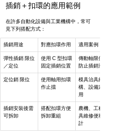
插銷＋扣環的應用範例
在許多自動化設備與工業機構中，常可
見下列搭配方式：
插銷用途
對應扣環作用
適用案例
彈性插銷 限位
使用 C 型扣環
傳動軸限位、
／定位
固定插銷位置
防止插銷滑出
定位銷 限位
使用軸用扣環
模具治具結
作止擋
構、設備定位
用
插銷安裝後需
搭配扣環方便
農機、工程機
可拆卸
拆卸重組
具維修便利設
計