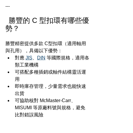
---
 勝豐的 C 型扣環有哪些優
勢？
勝豐精密提供多款 C型扣環（適用軸用
與孔用），具備以下優勢：
對應 
JIS
、
DIN
 等國際規格，適用各
類工業機構
可搭配多種插銷或軸件結構靈活運
用
即時庫存管理，少量需求也能快速
出貨
可協助核對 McMaster-Carr、
MISUMI 等原廠料號與規格，避免
比對錯誤風險