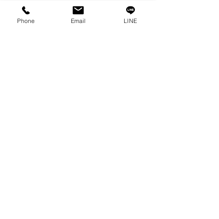
C型扣環雖然體積小，卻是插銷結構中不
Phone
Email
LINE
可或缺的「隱藏英雄」。如果你在設計
機構時常遇到插銷滑出或拆裝困擾，不
妨考慮用上這款看似不起眼、實則強力
的扣環。
如果你想了解更多關於「彈性插銷」、
「階梯銷」或「軸用扣環 WR」的應用
細節，也歡迎留言或私訊我們，勝豐團
隊會協助你找到最適合的搭配方案！
延伸閱讀：
扣環三大規範 JIS、DIN、ANSI
C型扣環安裝工具介紹
---
📩 有C型扣環需求？立即加入我們的 