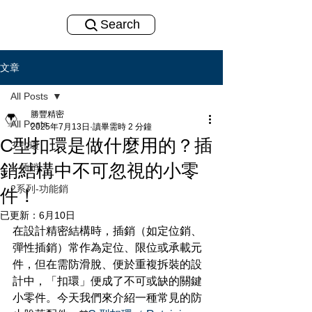
Search
文章
All Posts
勝豐精密
All Posts
2025年7月13日
讀畢需時 2 分鐘
C型扣環是做什麼用的？插
3-扣環
銷結構中不可忽視的小零
1-插銷
2系列-功能銷
件！
已更新：
6月10日
在設計精密結構時，插銷（如定位銷、
彈性插銷）常作為定位、限位或承載元
件，但在需防滑脫、便於重複拆裝的設
計中，「扣環」便成了不可或缺的關鍵
小零件。今天我們來介紹一種常見的防