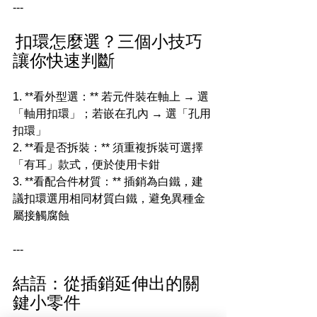
---
扣環怎麼選？三個小技巧
讓你快速判斷
1. **看外型選：** 若元件裝在軸上 → 選
「軸用扣環」；若嵌在孔內 → 選「孔用
扣環」
2. **看是否拆裝：** 須重複拆裝可選擇
「有耳」款式，便於使用卡鉗
3. **看配合件材質：** 插銷為白鐵，建
議扣環選用相同材質白鐵，避免異種金
屬接觸腐蝕
---
結語：從插銷延伸出的關
鍵小零件