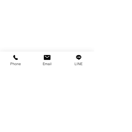
Phone
Email
LINE
E扣兩用工具(
Dual-Purpose E-Clip Tool
)
E扣兩用工具：
兼具安裝與拆卸功能，一支搞定多種作
業，省時省力更方便。