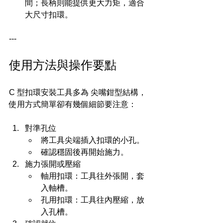
間；長柄則能提供更大力矩，適合
大尺寸扣環。
---
使用方法與操作要點
C 型扣環安裝工具多為 尖嘴鉗型結構，
使用方式簡單卻有幾個細節要注意：
對準孔位
將工具尖端插入扣環的小孔。
確認穩固後再開始施力。
施力張開或壓縮
軸用扣環：工具往外張開，套
入軸槽。
孔用扣環：工具往內壓縮，放
入孔槽。