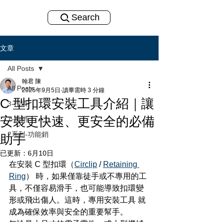
Search
文章
All Posts
翰君 陳
All Posts
2025年9月5日
讀畢需時 3 分鐘
C 型扣環安裝工具介紹｜讓
3-扣環
安裝更快速、更安全的必備
1-插銷
2系列-功能銷
助手
已更新：
6月10日
在安裝 C 型扣環（
Circlip
 / 
Retaining 
Ring
） 時，如果僅靠徒手或不專用的工
具，不僅容易滑手，也可能導致扣環變
形或飛出傷人。這時，專用安裝工具 就
成為確保效率與安全的重要幫手。