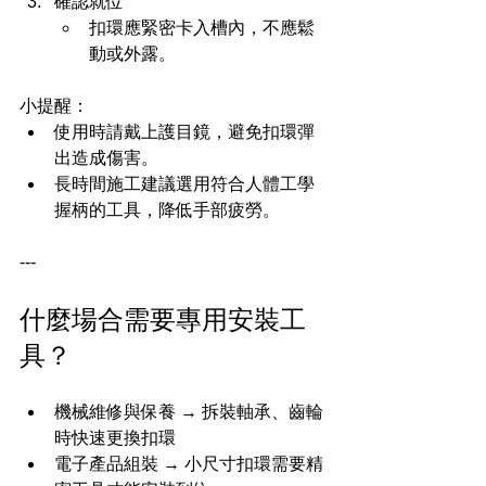
確認就位
扣環應緊密卡入槽內，不應鬆
動或外露。
小提醒：
使用時請戴上護目鏡，避免扣環彈
出造成傷害。
長時間施工建議選用符合人體工學
握柄的工具，降低手部疲勞。
---
什麼場合需要專用安裝工
具？
機械維修與保養 → 拆裝軸承、齒輪
時快速更換扣環
電子產品組裝 → 小尺寸扣環需要精