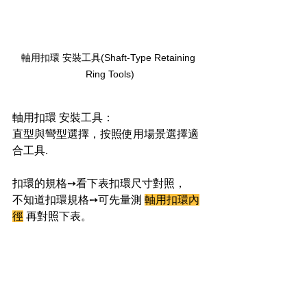
軸用扣環 安裝工具(
Shaft-Type Retaining 
Ring Tools)
軸用扣環 安裝工具：
直型與彎型選擇，按照使用場景選擇適
合工具.
扣環的規格➙看下表扣環尺寸對照，
不知道扣環規格➙可先量測 
軸用扣環內
徑
 再對照下表。