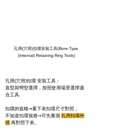
孔用(穴用)扣環安裝工具(
Bore-Type 
(Internal) Retaining Ring Tools
)
孔用(穴用)扣環 安裝工具：
直型與彎型選擇，按照使用場景選擇適
合工具.
扣環的規格➙看下表扣環尺寸對照，
不知道扣環規格➙可先量測 
孔用扣環外
徑
 再對照下表。