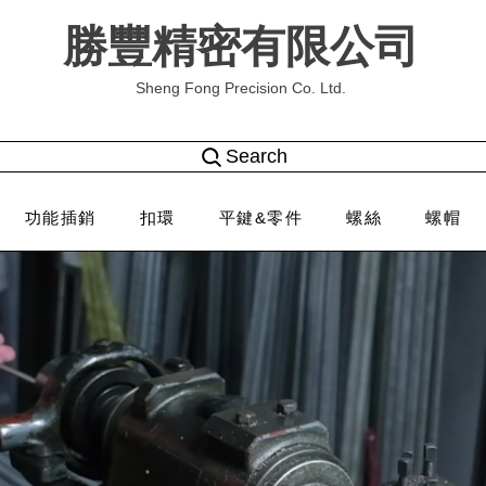
勝豐精密有限公司
Sheng Fong Precision Co. Ltd.
Search
功能插銷
扣環
平鍵&零件
螺絲
螺帽