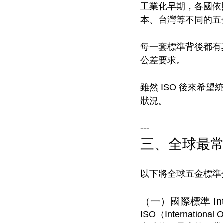
工業化早期，各國依
本、台灣等不同的五
每一套標準背後都有
公差要求。
雖然 ISO 後來
狀況。
---
三、全球最
以下將全球五金標準
（一）國際標準 Inter
ISO（International O