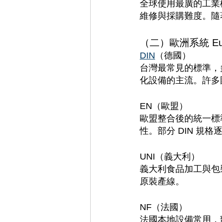
全球使用最廣的工業
維修與採購難度。隨著
（二）歐洲系統 Eur
DIN
（德國）
台灣最常見的標準，
化設備的主流。許多國
EN（歐盟）
歐盟整合後的統一標準
性。部分 DIN 規格
UNI（義大利）
義大利食品加工與包
原裝產線。
NF（法國）
法國本地設備常用，