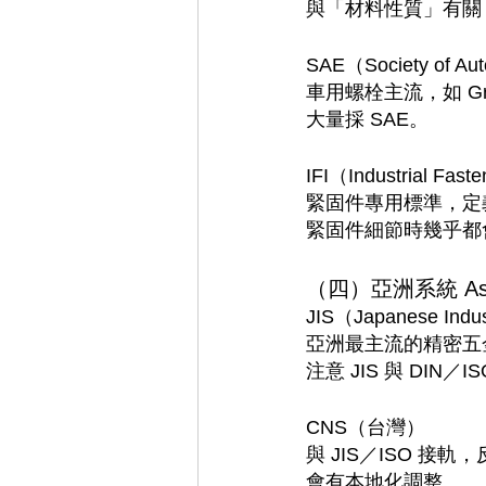
與「材料性質」有關，
SAE（Society of Aut
車用螺栓主流，如 G
大量採 SAE。
IFI（Industrial Faste
緊固件專用標準，定
緊固件細節時幾乎都會
（四）亞洲系統 As
JIS（Japanese Indus
亞洲最主流的精密五
注意 JIS 與 DIN／
CNS（台灣）
與 JIS／ISO 
會有本地化調整。