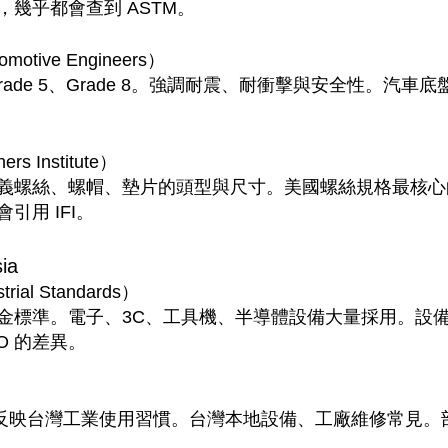
幾乎都會查到 ASTM。
omotive Engineers）
rade 5、Grade 8。強調耐震、耐衝擊與安全性。汽車
ners Institute）
義螺絲、螺帽、墊片的頭型與尺寸。美國螺絲規格最核心
引用 IFI。
ia
trial Standards）
金標準。電子、3C、工具機、半導體設備大量採用。設
ISO 的差異。
接軌，反映台灣工業使用習慣。台灣本地設備、工廠維修常見