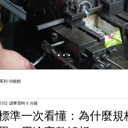
2系列-功能銷
月3日
讀畢需時 5 分鐘
標準一次看懂：為什麼規