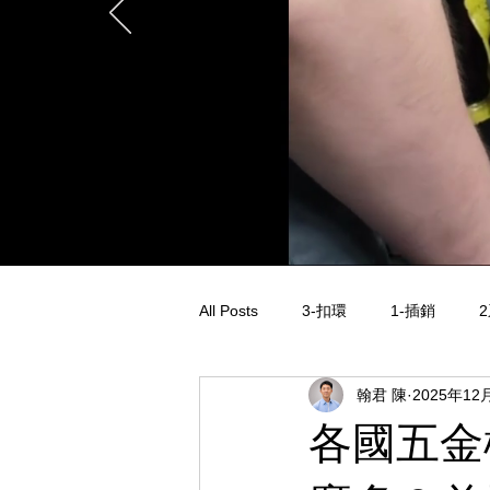
All Posts
3-扣環
1-插銷
翰君 陳
2025年12
各國五金