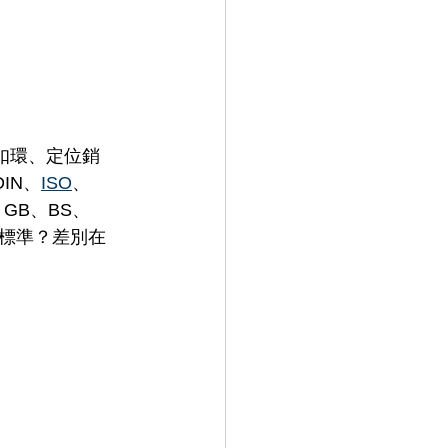
扣環、定位銷
IN、
ISO
、
、GB、BS、
多標準？差別在