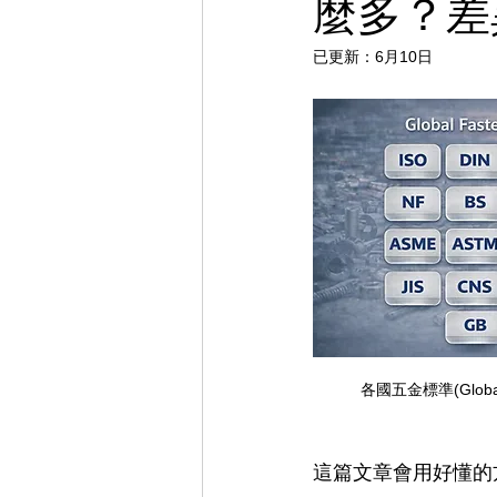
麼多？差
已更新：
6月10日
各國五金標準(Global F
這篇文章會用好懂的