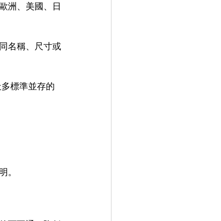
歐洲、美國、日
同名稱、尺寸或
天多標準並存的
明。