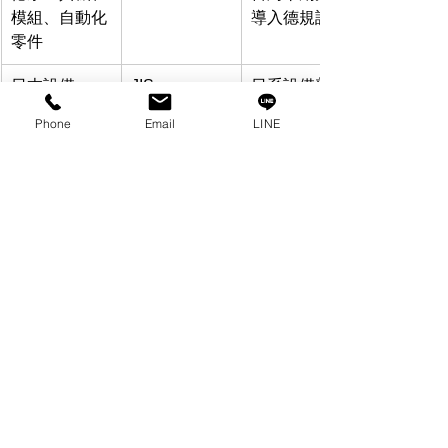
模組、自動化
導入德規設備
零件
日本設備、
JIS
日系設備普
3C、電子、
及、精密度高
Phone
Email
LINE
半導體產線
美規機械、建
ASME
強調安全係數
築工程、壓力
與工程結構
容器／管路系
統
台灣本地機械
DIN、JIS、
設備來源多元
與客製設備
ISO 混用
進口美國工廠
ANSI、ASME
多為英制螺紋
／OEM 設備
與美規零件