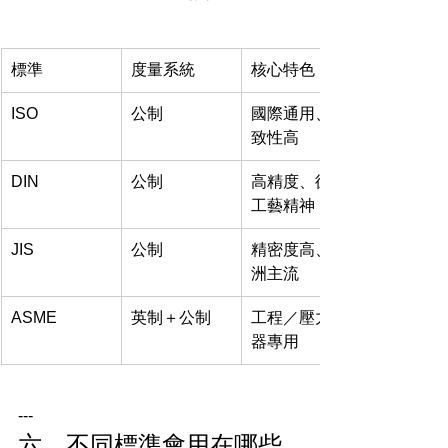
標準
度量系統
核心特色
ISO
公制
國際通用、一
致性高
DIN
公制
高精度、德規
工藝精神
JIS
公制
精密度高、亞
洲主流
ASME
英制＋公制
工程／壓力容
器專用
---
六、不同標準會用在哪些