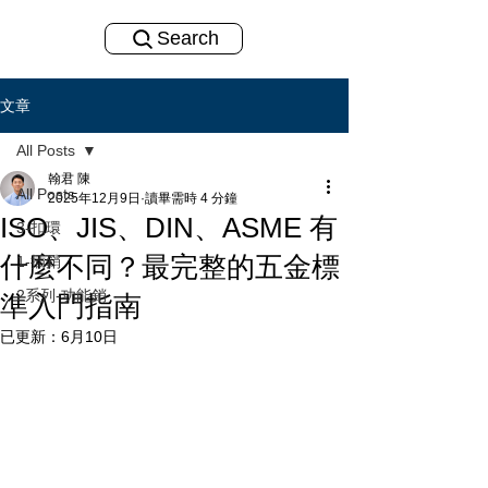
Search
文章
All Posts
翰君 陳
All Posts
2025年12月9日
讀畢需時 4 分鐘
ISO、JIS、DIN、ASME 有
3-扣環
什麼不同？最完整的五金標
1-插銷
2系列-功能銷
準入門指南
已更新：
6月10日