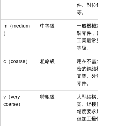
件、對位銷
等。
m（medium
中等級
一般機械或組
）
裝零件，日常
工業最常見的
等級。
c（coarse）
粗略級
用在不需太精
密的鋼結構、
支架、外殼類
零件。
v（very 
特粗級
大型結構、框
coarse）
架、焊接件，
精度要求最低
但加工最快。