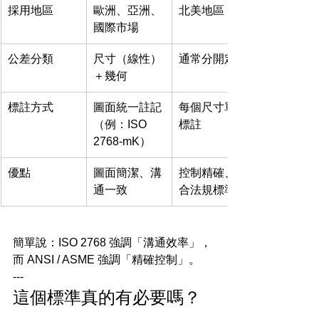
採用地區
歐洲、亞洲、
北美地區
國際市場
公差分類
尺寸（線性）
通常分開定義
＋幾何
標註方式
圖面統一註記
每個尺寸單獨
（例：ISO 
標註
2768-mK）
優點
圖面簡潔、溝
控制精確、符
通一致
合法規標準
簡單說：ISO 2768 強調「溝通效率」，
而 ANSI / ASME 強調「精確控制」。
---
這個標準真的有必要嗎？