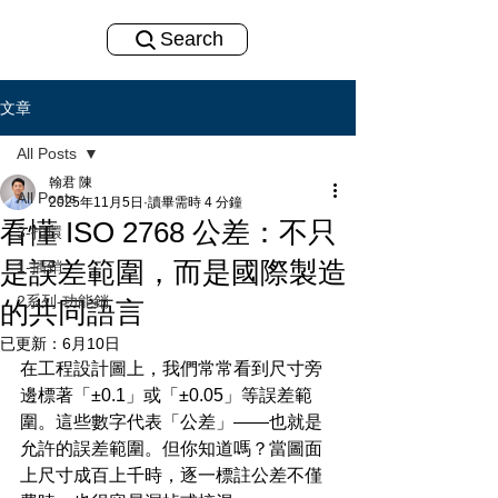
Search
文章
All Posts
翰君 陳
All Posts
2025年11月5日
讀畢需時 4 分鐘
看懂 ISO 2768 公差：不只
3-扣環
是誤差範圍，而是國際製造
1-插銷
2系列-功能銷
的共同語言
已更新：
6月10日
在工程設計圖上，我們常常看到尺寸旁
邊標著「±0.1」或「±0.05」等誤差範
圍。這些數字代表「公差」——也就是
允許的誤差範圍。但你知道嗎？當圖面
上尺寸成百上千時，逐一標註公差不僅