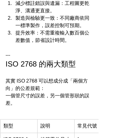
減少標註錯誤與遺漏：工程圖更乾
淨、溝通更直接。
製造與檢驗更一致：不同廠商依同
一標準製作，誤差控制可預期。
提升效率：不需重複輸入數百個公
差數值，節省設計時間。
---
ISO 2768 的兩大類型
其實 ISO 2768 可以想成分成「兩個方
向」的公差規範：
一個管尺寸的誤差，另一個管形狀的誤
差。
類型
說明
常見代號