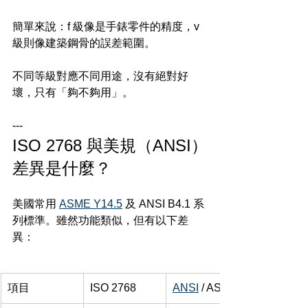
簡單來說：f 級像是手錶零件的精度，v 
級則像建築鋼骨的誤差範圍。
不同等級對應不同用途，沒有絕對好
壞，只有「夠不夠用」。
---
ISO 2768 與美規（ANSI）
差異是什麼？
美國常用 
ASME Y14.5
 及 ANSI B4.1 系
列標準。雖然功能類似，但有以下差
異：
項目
ISO 2768
ANSI
 / ASME