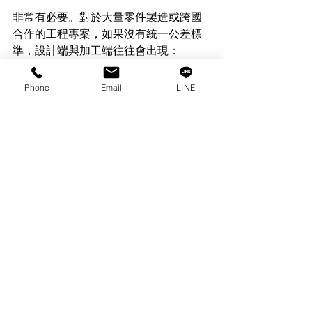
非常有必要。對於大量零件製造或跨國
合作的工程專案，如果沒有統一公差標
準，設計端與加工端往往會出現：
誤解尺寸要求、導致報廢
不同廠商製作出的零件無法互換
Phone
Email
LINE
交期延誤與品質不一致
因此，ISO 2768 就像是設計與製造之間
的共同語言。只要標註一次，大家都能
清楚知道每個尺寸的允許誤差範圍。
---
小結：ISO 2768 的意義不
只是「誤差」
它讓設計、製造、檢驗三方在同一標準
下運作，不用再為「0.1 mm 能不能接