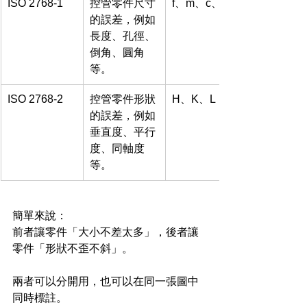
ISO 2768-1
控管零件尺寸
f、m、c、v
的誤差，例如
長度、孔徑、
倒角、圓角
等。
ISO 2768-2
控管零件形狀
H、K、L
的誤差，例如
垂直度、平行
度、同軸度
等。
簡單來說：
前者讓零件「大小不差太多」，後者讓
零件「形狀不歪不斜」。
兩者可以分開用，也可以在同一張圖中
同時標註。