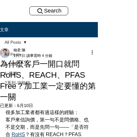
Search
文章
All Posts
翰君 陳
All Posts
1月7日
讀畢需時 4 分鐘
為什麼客戶一開口就問
3-扣環
RoHS、REACH、PFAS
1-插銷
2系列-功能銷
Free？加工業一定要懂的第
一關
已更新：
6月10日
很多加工業者都有過這樣的經驗：
客戶來信詢價，第一句不是問價格、也
不是交期，而是先問一句——「是否符
合 
RoHS
？有沒有 REACH？PFAS 