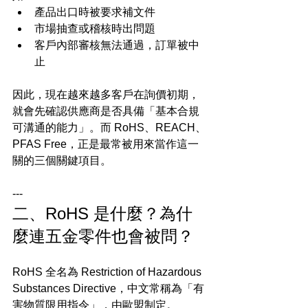
產品出口時被要求補文件
市場抽查或稽核時出問題
客戶內部審核無法通過，訂單被中
止
因此，現在越來越多客戶在詢價初期，
就會先確認供應商是否具備「基本合規
可溝通的能力」。而 RoHS、REACH、
PFAS Free，正是最常被用來當作這一
關的三個關鍵項目。
---
二、RoHS 是什麼？為什
麼連五金零件也會被問？
RoHS 全名為 Restriction of Hazardous 
Substances Directive，中文常稱為「有
害物質限用指令」，由歐盟制定。