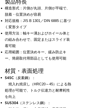
製品特長
構造形式：片側が丸頭、片側が平端で、
脱着・位置決めが容易
対応規格：JIS B 1301／DIN 6885 に基づ
く変形タイプ
使用方法：軸キー溝およびホイール体と
の組み合わせで、固定またはスライド装
着可能
応用範囲：位置決めキー、緩み防止キ
ー、簡易取付用部品としても使用可能
材質・表面処理
S45C（炭素鋼）：
焼入れ焼戻し（HRC20～45）による熱
処理が可能で、トルク伝達力と耐摩耗性
を向上
SUS304（ステンレス鋼）：