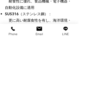
耐食性に優れ、食品機械・電子機器・
自動化設備に適用
SUS316（ステンレス鋼）：
更に高い耐腐食性を有し、海洋環境・
医療機器など防錆要求が高い用途に対応
Phone
Email
LINE
寸法範囲
幅（b）：3mm～32mm
高さ（h）：3mm～20mm
長さ（L）：標準長さまたは図面によるカ
スタム製作に対応可能
主な用途
伝動軸とカップリング間のトルク伝達
工作機械・駆動軸の位置決め固定
プーリーやカム構造のリミット機構
工具不要の簡易着脱が求められる結合構