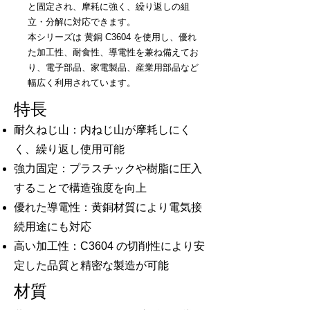
と固定され、摩耗に強く、繰り返しの組
立・分解に対応できます。
本シリーズは 黄銅 C3604 を使用し、優れ
た加工性、耐食性、導電性を兼ね備えてお
り、電子部品、家電製品、産業用部品など
幅広く利用されています。
特長
耐久ねじ山：内ねじ山が摩耗しにく
く、繰り返し使用可能
強力固定：プラスチックや樹脂に圧入
することで構造強度を向上
優れた導電性：黄銅材質により電気接
続用途にも対応
高い加工性：C3604 の切削性により安
定した品質と精密な製造が可能
材質