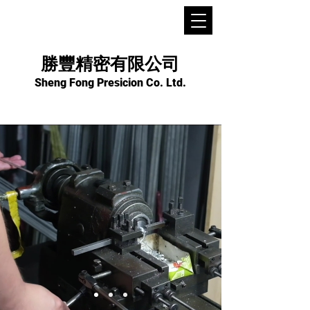
勝豐精密有限公司
Sheng Fong Presicion Co. Ltd.