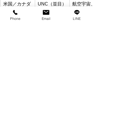
米国／カナダ
UNC（並目）
航空宇宙、自
／UNF（細
動車、産業機
目）
械
Phone
Email
LINE
英国・東南ア
BSW／BSF
旧式機の保
ジアの旧設備
守・交換
実務の注意：輸入機の保守では、最初
にねじ形状（M/UNC/UNF）を確認して
からインサートを選定。
(4) FAQ
Q1. 自分で施工可能？
可能。 適切な工具（タップ、挿入
工具／タン折り器）を用い、孔内
を清浄に。