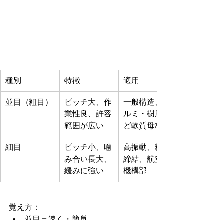
種別
特徴
適用
並目（粗目）
ピッチ大、作
一般構造、ア
業性良、許容
ルミ・樹脂な
範囲が広い
ど軟質母材
細目
ピッチ小、噛
高振動、精密
み合い長大、
締結、航空・
緩みに強い
機構部
覚え方：
並目＝速く・簡単