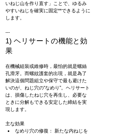
いねじ山を作り直す」ことで、ゆるみ
やすいねじを確実に固定**できるように
します。
---
1) ヘリサートの機能と効
果
在機械組裝或維修時，最怕的就是螺絲
孔滑牙。而螺紋護套的出現，就是為了
解決這個問題組立や保守で最も避けた
いのが、ねじ穴の“なめり”。ヘリサート
は、損傷したねじ穴を再生し、必要な
ときに分解もできる安定した締結を実
現します。
主な効果
なめり穴の修復： 新たな内ねじを