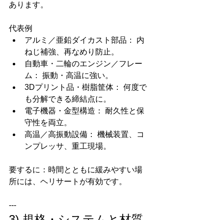
あります。
代表例
アルミ／亜鉛ダイカスト部品： 内
ねじ補強、再なめり防止。
自動車・二輪のエンジン／フレー
ム： 振動・高温に強い。
3Dプリント品・樹脂筐体： 何度で
も分解できる締結点に。
電子機器・金型構造： 耐久性と保
守性を両立。
高温／高振動設備： 機械装置、コ
ンプレッサ、重工現場。
要するに：時間とともに緩みやすい場
所には、ヘリサートが有効です。
---
3) 規格・システムと材質