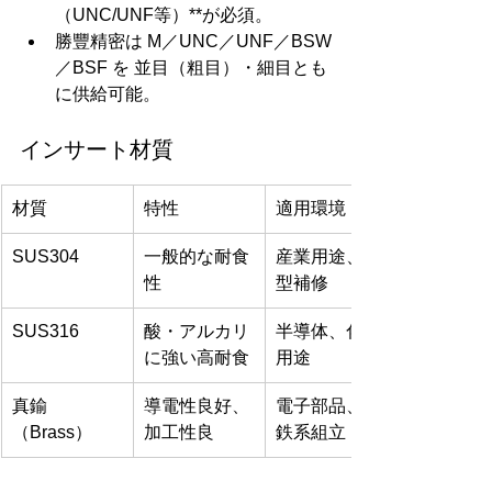
（UNC/UNF等）**が必須。
勝豐精密は M／UNC／UNF／BSW
／BSF を 並目（粗目）・細目とも
に供給可能。
インサート材質
材質
特性
適用環境
SUS304
一般的な耐食
産業用途、金
性
型補修
SUS316
酸・アルカリ
半導体、化学
に強い高耐食
用途
真鍮
導電性良好、
電子部品、非
（Brass）
加工性良
鉄系組立