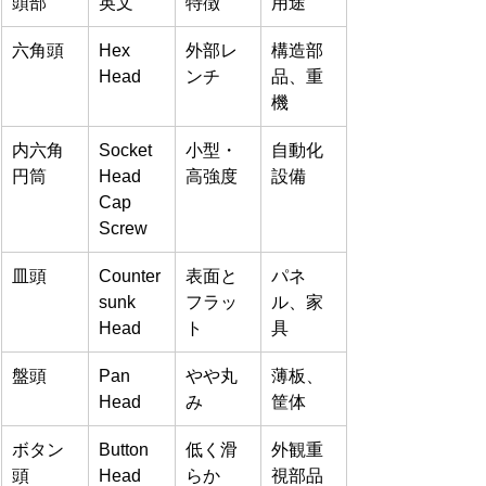
頭部
英文
特徴
用途
六角頭
Hex 
外部レ
構造部
Head
ンチ
品、重
機
内六角
Socket 
小型・
自動化
円筒
Head 
高強度
設備
Cap 
Screw
皿頭
Counter
表面と
パネ
sunk 
フラッ
ル、家
Head
ト
具
盤頭
Pan 
やや丸
薄板、
Head
み
筐体
ボタン
Button 
低く滑
外観重
頭
Head
らか
視部品