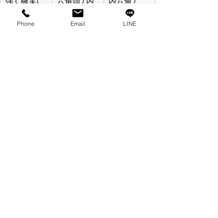
強く確実に
六角頭 / 内
内六角 / 
締めたい
六角
Torx
Phone
Email
LINE
周囲スペー
内六角
内六角
スが狭い
表面をフラ
皿頭
十字 / Torx
ットにした
い
樹脂や薄板
盤頭 / トラ
十字
ス頭
防拆が必要
フランジ / 
Security 
皿頭
Torx / 
Pentalobe
覚え方：
安定重視 → 内六角 / Torx