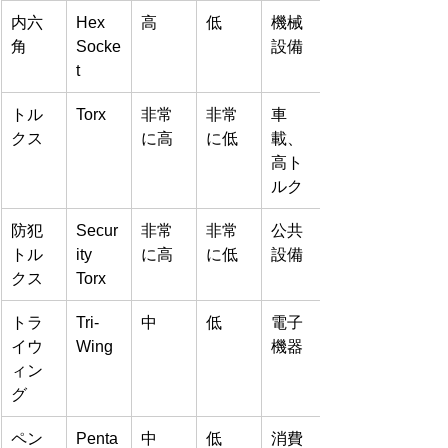
内六
Hex 
高
低
機械
角
Socke
設備
t
トル
Torx
非常
非常
車
クス
に高
に低
載、
高ト
ルク
防犯
Secur
非常
非常
公共
トル
ity 
に高
に低
設備
クス
Torx
トラ
Tri-
中
低
電子
イウ
Wing
機器
ィン
グ
ペン
Penta
中
低
消費