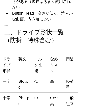
さがある（現在はあまり使用され
ない）
Button Head：高さが低く、滑らか
な曲面。内六角に多い
---
三、ドライブ形状一覧
（防拆・特殊含む）
ドラ
英文
トル
なめ
用途
イブ
ク性
リス
形状
能
ク
一字
Slotte
低
高
軽荷
d
重
十字
Phillip
中
中〜
一般
s
高
組立