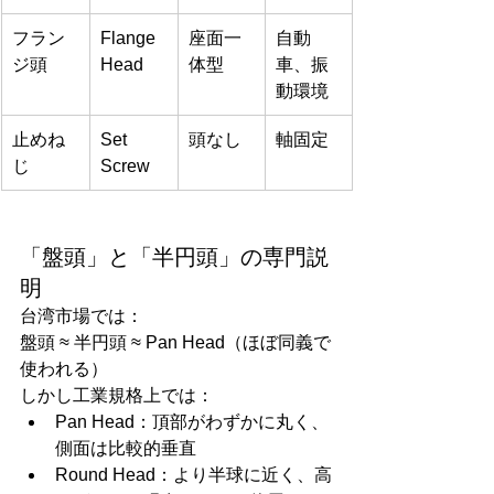
フラン
Flange 
座面一
自動
ジ頭
Head
体型
車、振
動環境
止めね
Set 
頭なし
軸固定
じ
Screw
「盤頭」と「半円頭」の専門説
明
台湾市場では：
盤頭 ≈ 半円頭 ≈ Pan Head（ほぼ同義で
使われる）
しかし工業規格上では：
Pan Head：頂部がわずかに丸く、
側面は比較的垂直
Round Head：より半球に近く、高