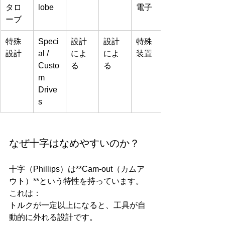
タロ
lobe
電子
ーブ
特殊
Speci
設計
設計
特殊
設計
al / 
によ
によ
装置
Custo
る
る
m 
Drive
s
なぜ十字はなめやすいのか？
十字（Phillips）は**Cam-out（カムア
ウト）**という特性を持っています。
これは：
トルクが一定以上になると、工具が自
動的に外れる設計です。